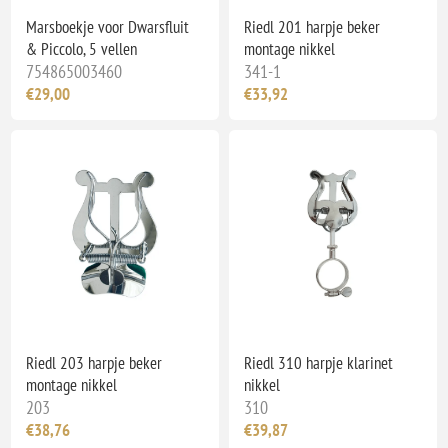
Marsboekje voor Dwarsfluit
Riedl 201 harpje beker
& Piccolo, 5 vellen
montage nikkel
754865003460
341-1
€29,00
€33,92
Riedl 203 harpje beker
Riedl 310 harpje klarinet
montage nikkel
nikkel
203
310
€38,76
€39,87