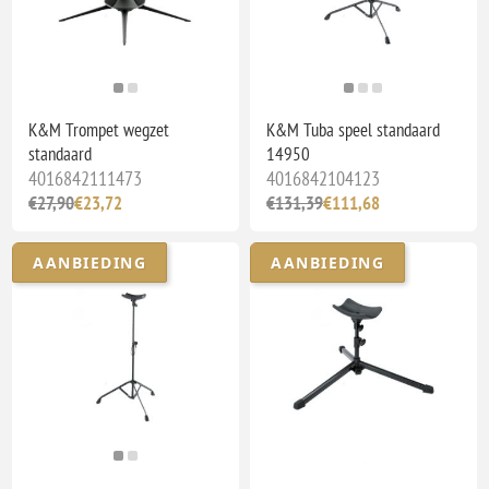
K&M Trompet wegzet
K&M Tuba speel standaard
standaard
14950
4016842111473
4016842104123
€27,90
€23,72
€131,39
€111,68
AANBIEDING
AANBIEDING