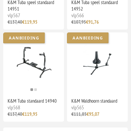
K&M Tuba speel standaard
K&M Tuba speel standaard
14951
14952
vlp567
vlp566
€137,40
€119,95
€107,95
€91,76
AANBIEDING
AANBIEDING
K&M Tuba standaard 14940
K&M Waldhoorn standaard
vlp568
vlp565
€137,40
€119,95
€111,85
€95,07