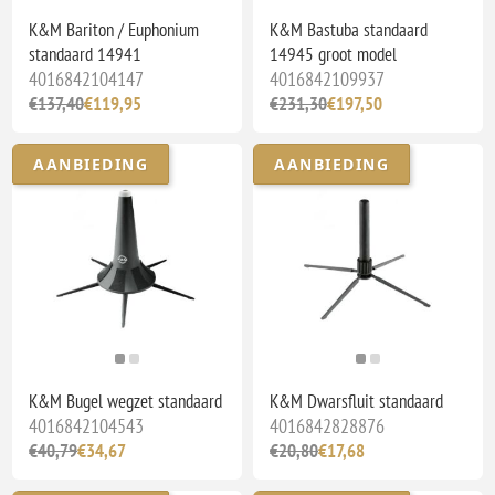
K&M Bariton / Euphonium
K&M Bastuba standaard
standaard 14941
14945 groot model
4016842104147
4016842109937
€137,40
€119,95
€231,30
€197,50
AANBIEDING
AANBIEDING
K&M Bugel wegzet standaard
K&M Dwarsfluit standaard
4016842104543
4016842828876
€40,79
€34,67
€20,80
€17,68