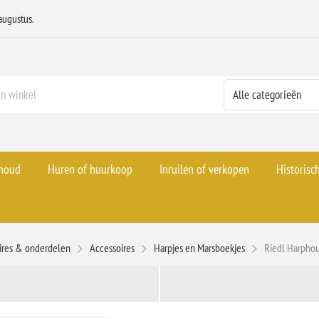
augustus.
rhoud
Huren of huurkoop
Inruilen of verkopen
Historisc
ires & onderdelen
Accessoires
Harpjes en Marsboekjes
Riedl Harphou