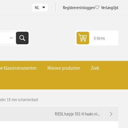
Registreren
Inloggen
Verlanglijst
0 items
he blaasinstrumenten
Nieuwe producten
Zoek
der 18 mm scharnierkast
RIEDL harpje 301-H haaks ni...