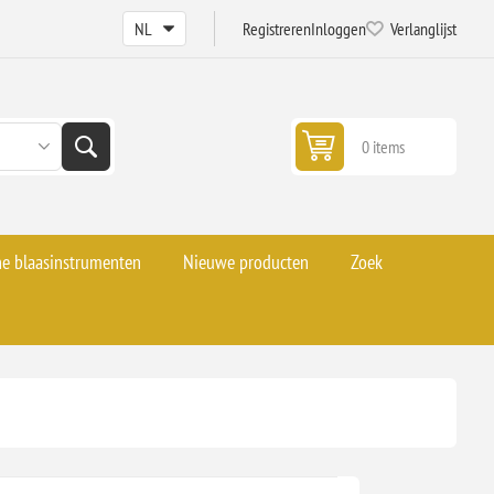
Registreren
Inloggen
Verlanglijst
0 items
he blaasinstrumenten
Nieuwe producten
Zoek