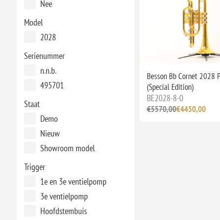
Nee
Model
2028
Serienummer
n.n.b.
Besson Bb Cornet 2028 P
495701
(Special Edition)
BE2028-8-0
Staat
€5570,00
€4450,00
Demo
Nieuw
Showroom model
Trigger
1e en 3e ventielpomp
3e ventielpomp
Hoofdstembuis