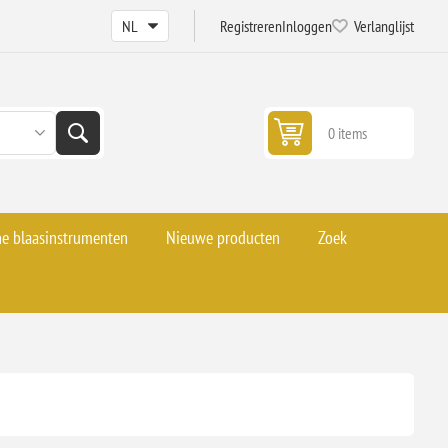
Registreren
Inloggen
Verlanglijst
0 items
he blaasinstrumenten
Nieuwe producten
Zoek