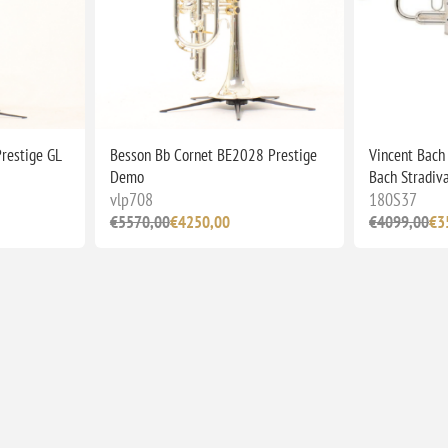
restige GL
Besson Bb Cornet BE2028 Prestige
Vincent Bach
Demo
Bach Stradiv
vlp708
180S37
€5570,00
€4250,00
€4099,00
€3