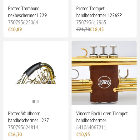
Protec Trombone
Protec Trompet
nekbeschermer L229
handbeschermer L226SP
750793625064
750793612965
€10,89
€21,70
€18,45
Protec Waldhoorn
Vincent Bach Leren Trompet
handbeschermer L227
handbeschermer
750793624814
641064067211
€16,30
€10,95