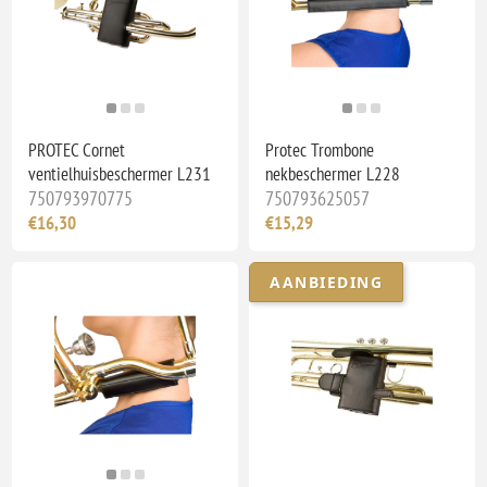
PROTEC Cornet
Protec Trombone
ventielhuisbeschermer L231
nekbeschermer L228
750793970775
750793625057
€16,30
€15,29
AANBIEDING