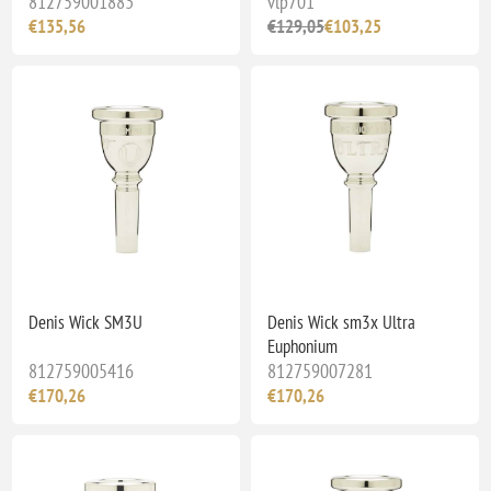
812759001883
vlp701
€135,56
€129,05
€103,25
Denis Wick SM3U
Denis Wick sm3x Ultra
Euphonium
812759005416
812759007281
€170,26
€170,26