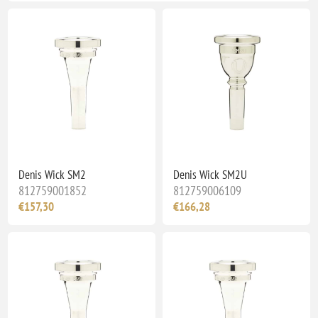
Denis Wick SM2
Denis Wick SM2U
812759001852
812759006109
€157,30
€166,28