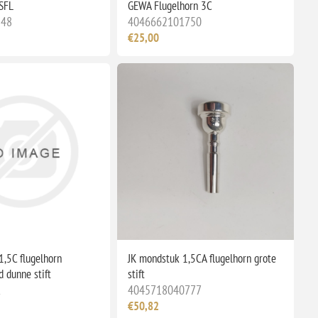
SFL
GEWA Flugelhorn 3C
548
4046662101750
€25,00
1,5C flugelhorn
JK mondstuk 1,5CA flugelhorn grote
d dunne stift
stift
4045718040777
€50,82