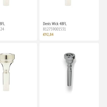
3BFL
Denis Wick 4BFL
524
812759001531
€92,84