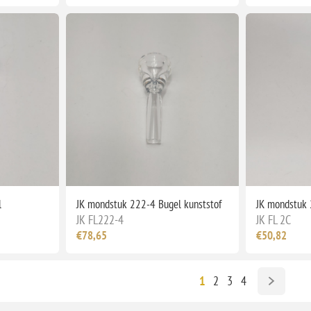
l
JK mondstuk 222-4 Bugel kunststof
JK mondstuk 
JK FL222-4
JK FL 2C
€78,65
€50,82
1
2
3
4