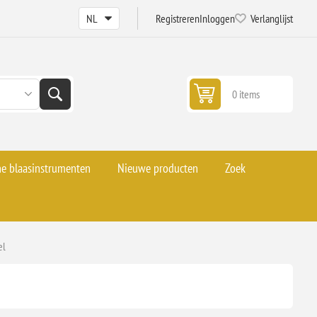
Registreren
Inloggen
Verlanglijst
0 items
he blaasinstrumenten
Nieuwe producten
Zoek
el