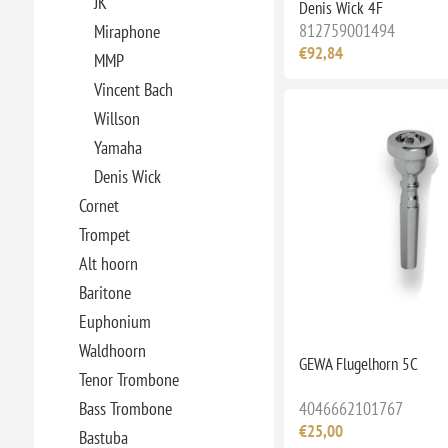
JK
Denis Wick 4F
812759001494
Miraphone
€92,84
MMP
Vincent Bach
Willson
Yamaha
Denis Wick
Cornet
Trompet
Alt hoorn
Baritone
Euphonium
Waldhoorn
GEWA Flugelhorn 5C
Tenor Trombone
4046662101767
Bass Trombone
€25,00
Bastuba