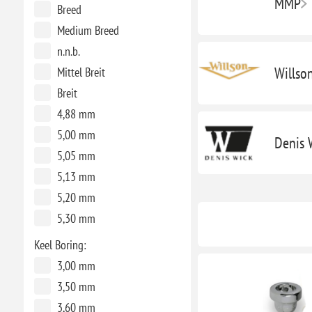
MMP
Breed
Medium Breed
n.n.b.
Willso
Mittel Breit
Breit
4,88 mm
5,00 mm
Denis 
5,05 mm
5,13 mm
5,20 mm
5,30 mm
Keel Boring:
3,00 mm
3,50 mm
3,60 mm