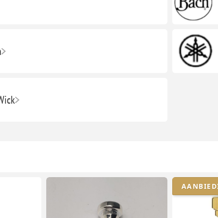
n
Wick
AANBIED