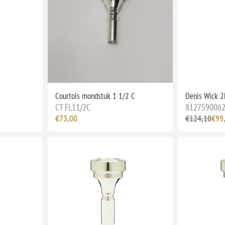
Courtois mondstuk 1 1/2 C
Denis Wick 2
CT FL11/2C
812759006
€73,00
€124,10
€99