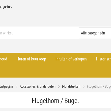
augustus.
rhoud
Huren of huurkoop
Inruilen of verkopen
Historisc
tartpagina
Accessoires & onderdelen
Mondstukken
Flugelhorn / Bug
Flugelhorn / Bugel