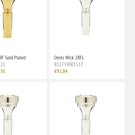
BF Gold Plated
Denis Wick 2BFL
222
812759001517
,30
€92,84