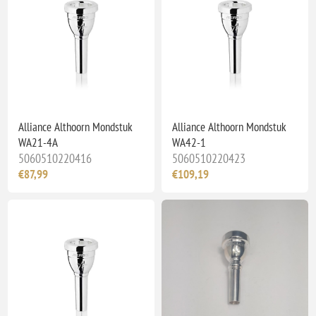
Alliance Althoorn Mondstuk
Alliance Althoorn Mondstuk
WA21-4A
WA42-1
5060510220416
5060510220423
€87,99
€109,19