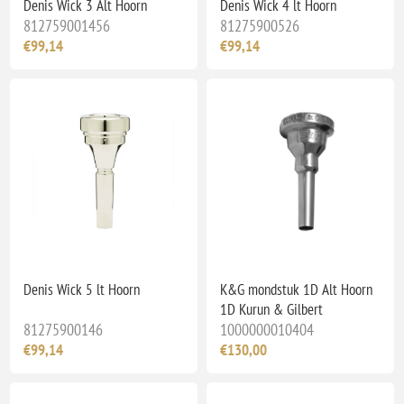
Denis Wick 3 Alt Hoorn
Denis Wick 4 lt Hoorn
812759001456
81275900526
€99,14
€99,14
Denis Wick 5 lt Hoorn
K&G mondstuk 1D Alt Hoorn
1D Kurun & Gilbert
81275900146
1000000010404
€99,14
€130,00