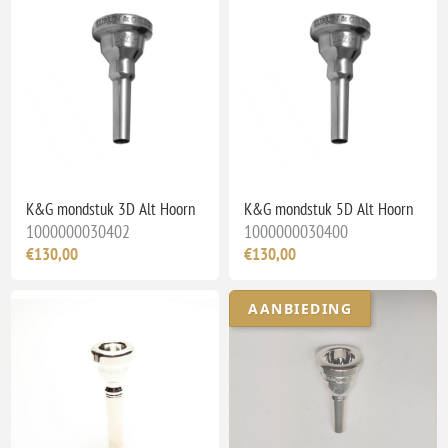
K&G mondstuk 3D Alt Hoorn
K&G mondstuk 5D Alt Hoorn
1000000030402
1000000030400
€130,00
€130,00
AANBIEDING