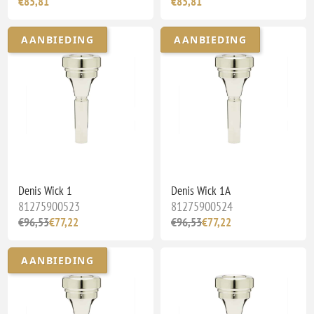
€85,81
€85,81
AANBIEDING
AANBIEDING
Denis Wick 1
Denis Wick 1A
81275900523
81275900524
€96,53
€77,22
€96,53
€77,22
AANBIEDING