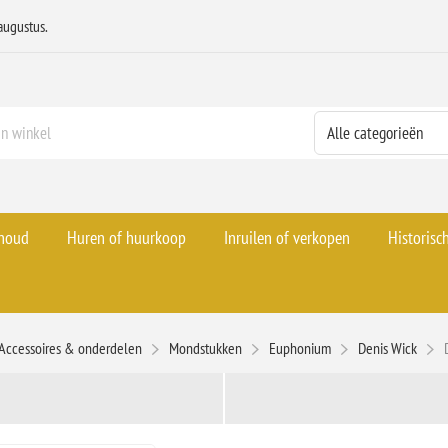
augustus.
rhoud
Huren of huurkoop
Inruilen of verkopen
Historisc
Accessoires & onderdelen
Mondstukken
Euphonium
Denis Wick