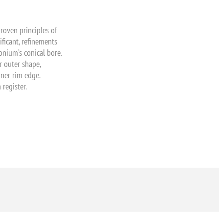
oven principles of
ficant, refinements
nium’s conical bore.
r outer shape,
nner rim edge.
 register.