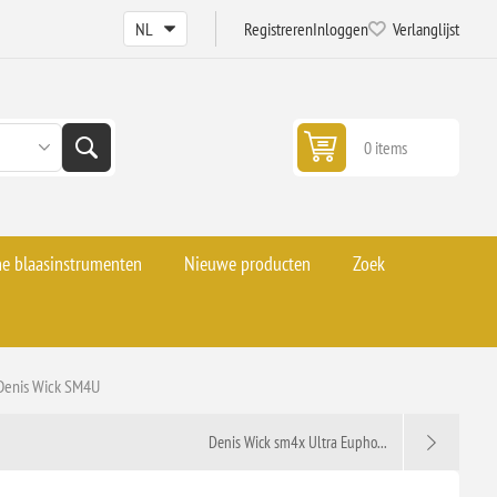
Registreren
Inloggen
Verlanglijst
0 items
he blaasinstrumenten
Nieuwe producten
Zoek
Denis Wick SM4U
Denis Wick sm4x Ultra Eupho...