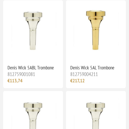
Denis Wick 5ABL Trombone
Denis Wick 5AL Trombone
812759001081
812759004211
€113,74
€217,12