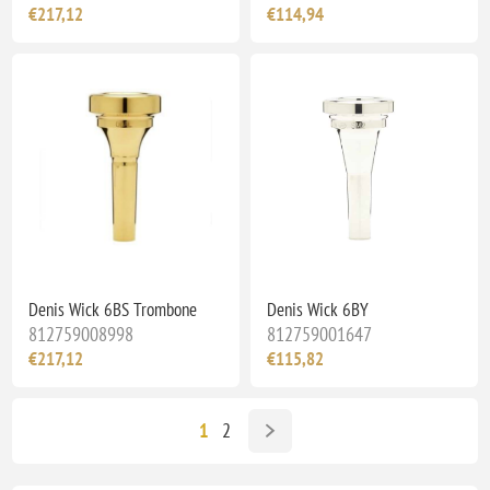
€217,12
€114,94
Denis Wick 6BS Trombone
Denis Wick 6BY
812759008998
812759001647
€217,12
€115,82
1
2