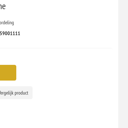
ne
ordeling
59001111
ergelijk product