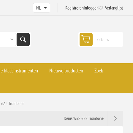
Registreren
Inloggen
Verlanglijst
0 items
he blaasinstrumenten
Nieuwe producten
Zoek
k 6AL Trombone
Denis Wick 6BS Trombone