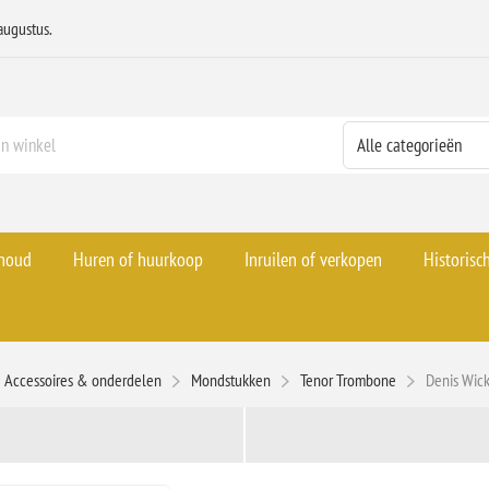
augustus.
rhoud
Huren of huurkoop
Inruilen of verkopen
Historisc
Accessoires & onderdelen
Mondstukken
Tenor Trombone
Denis Wic