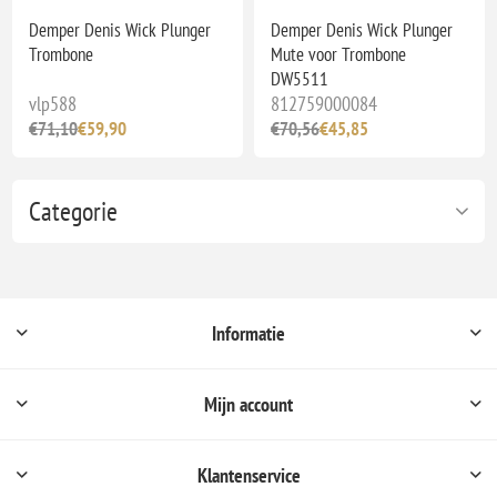
Demper Denis Wick Plunger
Demper Denis Wick Plunger
Trombone
Mute voor Trombone
DW5511
vlp588
812759000084
€71,10
€59,90
€70,56
€45,85
Categorie
Informatie
Mijn account
Klantenservice