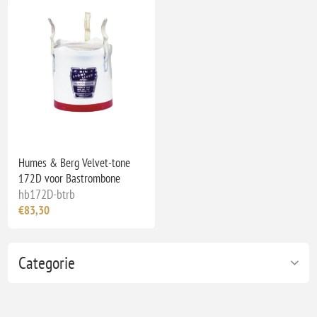
Humes & Berg Velvet-tone
172D voor Bastrombone
hb172D-btrb
€83,30
Categorie