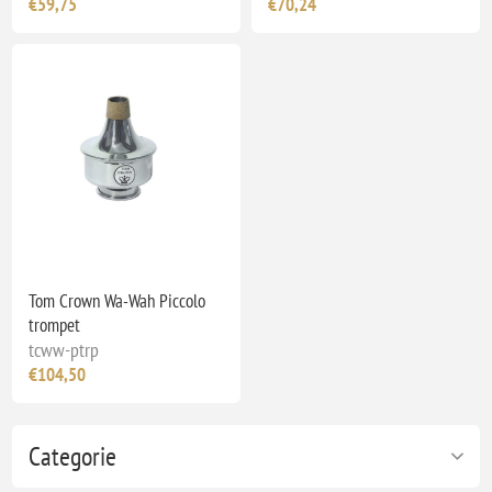
€59,75
€70,24
Tom Crown Wa-Wah Piccolo
trompet
tcww-ptrp
€104,50
Categorie