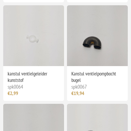
kanstul ventielgeleider
Kanstul ventielpompbocht
kunststof
bugel
spk0064
spk0067
€2,99
€19,94