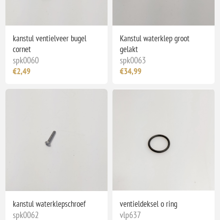
kanstul ventielveer bugel
Kanstul waterklep groot
cornet
gelakt
spk0060
spk0063
€2,49
€34,99
kanstul waterklepschroef
ventieldeksel o ring
spk0062
vlp637