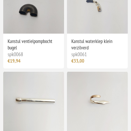
Kanstul ventielpompbocht
Kanstul waterklep klein
bugel
verzilverd
spk0068
spk0061
€19,94
€33,00