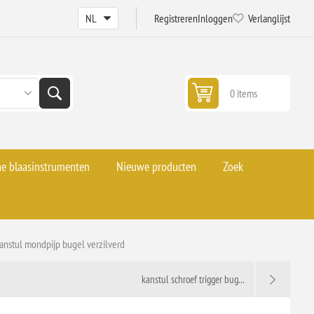
Registreren
Inloggen
Verlanglijst
0 items
he blaasinstrumenten
Nieuwe producten
Zoek
anstul mondpijp bugel verzilverd
kanstul schroef trigger bug...