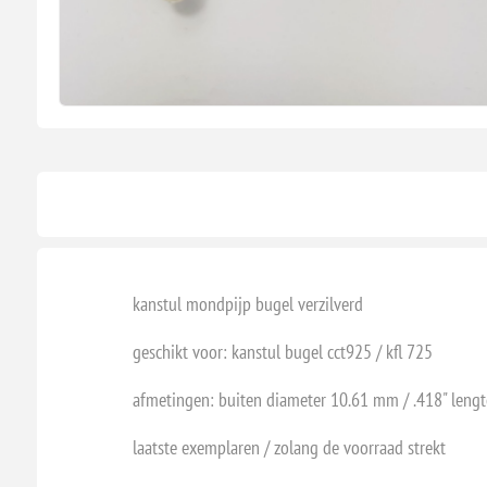
kanstul mondpijp bugel verzilverd
geschikt voor: kanstul bugel cct925 / kfl 725
afmetingen: buiten diameter 10.61 mm / .418" leng
laatste exemplaren / zolang de voorraad strekt