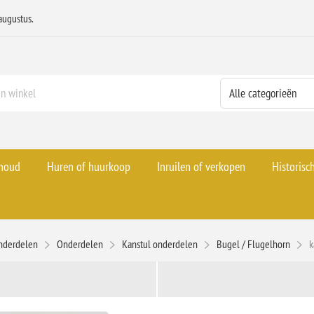
augustus.
rhoud
Huren of huurkoop
Inruilen of verkopen
Historisc
nderdelen
Onderdelen
Kanstul onderdelen
Bugel / Flugelhorn
k