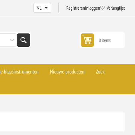
Registreren
Inloggen
Verlanglijst
0 items
he blaasinstrumenten
Nieuwe producten
Zoek