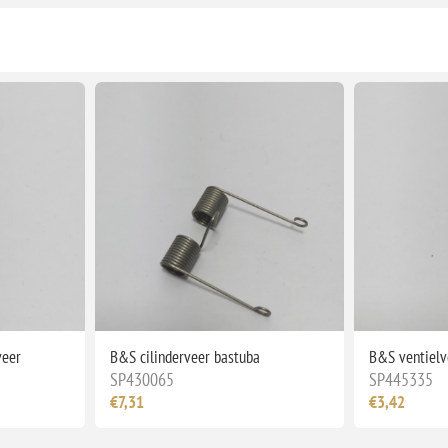
veer
B&S cilinderveer bastuba
B&S ventielv
SP430065
SP445335
€7,31
€3,42