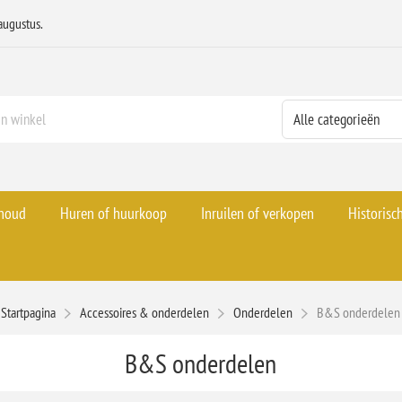
augustus.
rhoud
Huren of huurkoop
Inruilen of verkopen
Historisc
Startpagina
Accessoires & onderdelen
Onderdelen
B&S onderdelen
B&S onderdelen