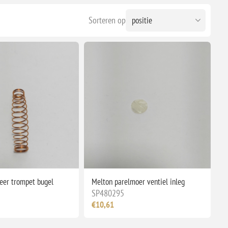
Sorteren op
eer trompet bugel
Melton parelmoer ventiel inleg
SP480295
€10,61