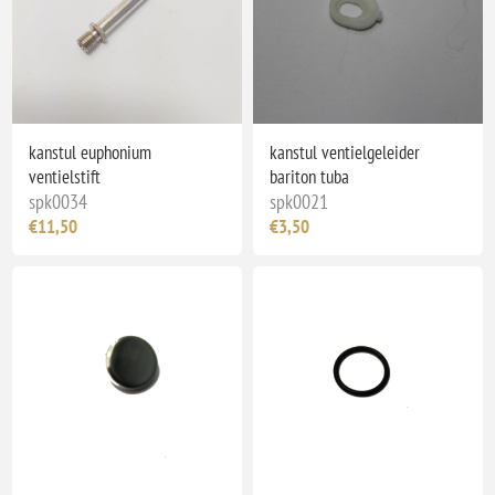
kanstul euphonium
kanstul ventielgeleider
ventielstift
bariton tuba
spk0034
spk0021
€11,50
€3,50