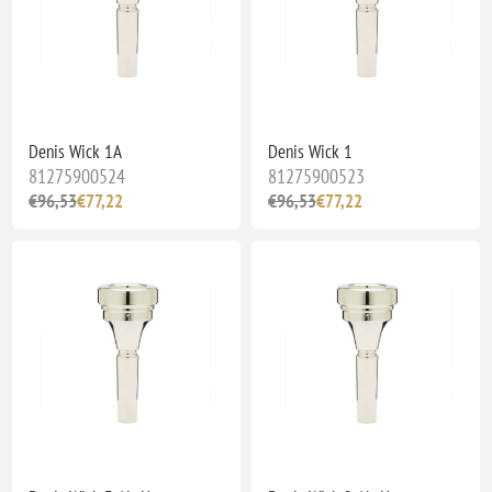
Denis Wick 1A
Denis Wick 1
81275900524
81275900523
€96,53
€77,22
€96,53
€77,22