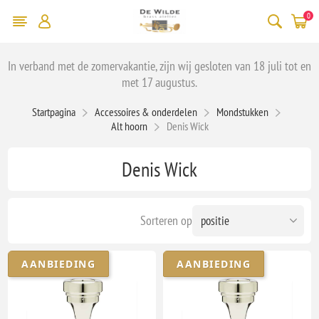
0
In verband met de zomervakantie, zijn wij gesloten van 18 juli tot en
met 17 augustus.
Startpagina
Accessoires & onderdelen
Mondstukken
Alt hoorn
Denis Wick
Denis Wick
Sorteren op
AANBIEDING
AANBIEDING