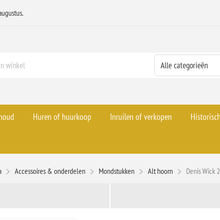
augustus.
rhoud
Huren of huurkoop
Inruilen of verkopen
Historisc
a
Accessoires & onderdelen
Mondstukken
Alt hoorn
Denis Wick 2