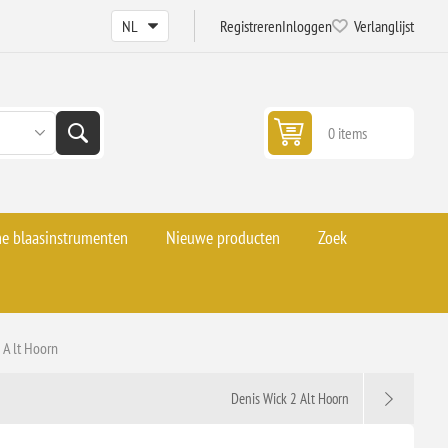
Registreren
Inloggen
Verlanglijst
0 items
he blaasinstrumenten
Nieuwe producten
Zoek
 A lt Hoorn
Denis Wick 2 Alt Hoorn