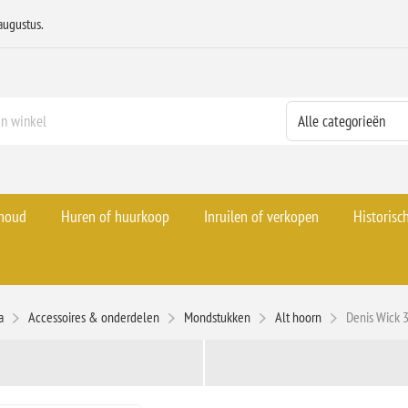
augustus.
rhoud
Huren of huurkoop
Inruilen of verkopen
Historisc
a
Accessoires & onderdelen
Mondstukken
Alt hoorn
Denis Wick 