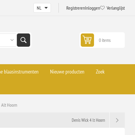
Registreren
Inloggen
Verlanglijst
0 items
he blaasinstrumenten
Nieuwe producten
Zoek
3 Alt Hoorn
Denis Wick 4 lt Hoorn