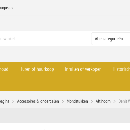
augustus.
rhoud
Huren of huurkoop
Inruilen of verkopen
Historisc
pagina
Accessoires & onderdelen
Mondstukken
Alt hoorn
Denis 