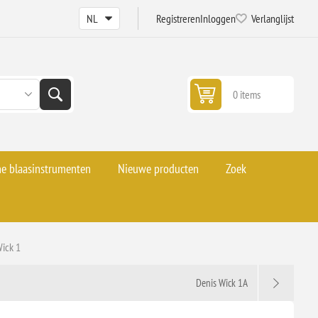
Registreren
Inloggen
Verlanglijst
0 items
he blaasinstrumenten
Nieuwe producten
Zoek
Wick 1
Denis Wick 1A