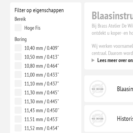
Filter op eigenschappen
Blaasinstr
Bereik
Bij Brass Atelier De W
Hoge Fis
ontdekt u koper- en ho
Boring
Wij werken voornameli
10,40 mm / 0.409"
centraal. Daarom word
10,50 mm / 0.413"
Lees meer over on
10,80 mm / 0.464"
11,00 mm / 0.433"
11,10 mm / 0.437"
Blaasi
11,30 mm / 0.445"
11,30 mm / 0.445"
11,43 mm / 0.450''
Histor
11.51 mm / 0.453'
11,52 mm / 0.454"