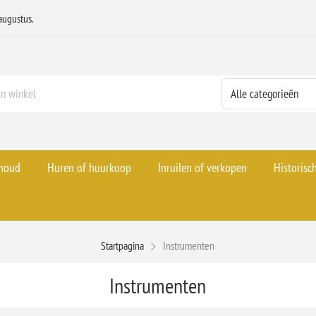
augustus.
rhoud
Huren of huurkoop
Inruilen of verkopen
Historisc
Startpagina
Instrumenten
Instrumenten