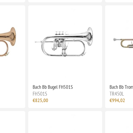
Bach Bb Bugel FH501S
Bach Bb Tro
FH501S
TR450L
€825,00
€994,02