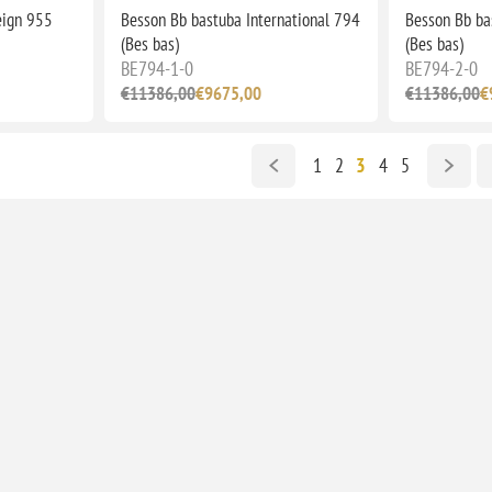
eign 955
Besson Bb bastuba International 794
Besson Bb ba
(Bes bas)
(Bes bas)
BE794-1-0
BE794-2-0
€11386,00
€9675,00
€11386,00
€
1
2
3
4
5