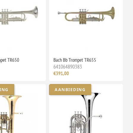
mpet TR650
Bach Bb Trompet TR655
641064890383
€391,00
ING
AANBIEDING