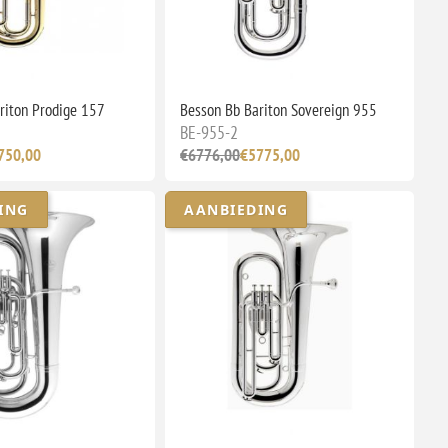
riton Prodige 157
Besson Bb Bariton Sovereign 955
BE-955-2
750,00
€6776,00
€5775,00
ING
AANBIEDING