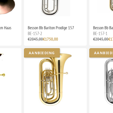
lm Haas
Besson Bb Bariton Prodige 157
Besson Bb Ba
BE-157-2
BE-157-1
€2045,00
€1750,00
€2045,00
€1
AANBIEDING
AANBIED