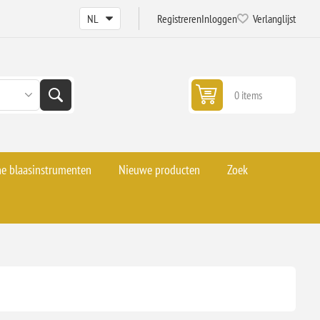
Registreren
Inloggen
Verlanglijst
0 items
he blaasinstrumenten
Nieuwe producten
Zoek