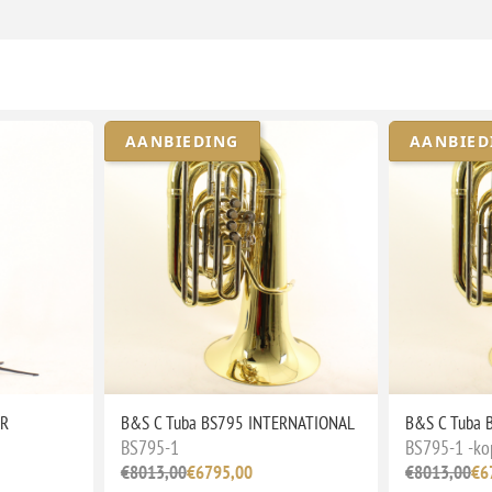
AANBIEDING
AANBIED
LR
B&S C Tuba BS795 INTERNATIONAL
B&S C Tuba 
BS795-1
BS795-1 -ko
€8013,00
€6795,00
€8013,00
€6