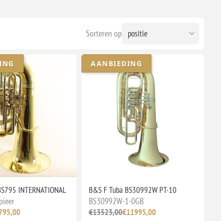
Sorteren op
ING
AANBIEDING
BS795 INTERNATIONAL
B&S F Tuba BS30992W PT-10
pieer
BS30992W-1-0GB
795,00
€13523,00
€11995,00