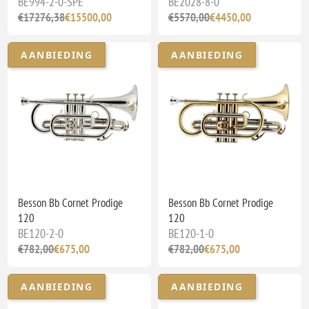
BE994-2-0-SPE
BE2028-8-0
€17276,38
€15500,00
€5570,00
€4450,00
AANBIEDING
AANBIEDING
Besson Bb Cornet Prodige
Besson Bb Cornet Prodige
120
120
BE120-2-0
BE120-1-0
€782,00
€675,00
€782,00
€675,00
AANBIEDING
AANBIEDING