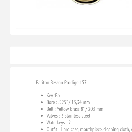
Bariton Besson Prodige 157
K
ey :
Bb
Bore :
.525" / 13,34 mm
Bell :
Yellow brass 8" / 203 mm
Valves :
3 stainless steel
Waterkeys :
2
Outfit : Hard case, mouthpiece, cleaning cloth, 