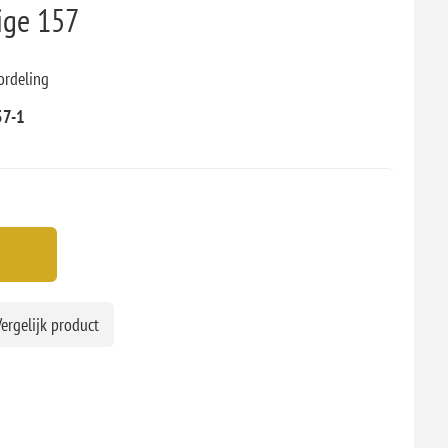
ige 157
ordeling
57-1
ergelijk product