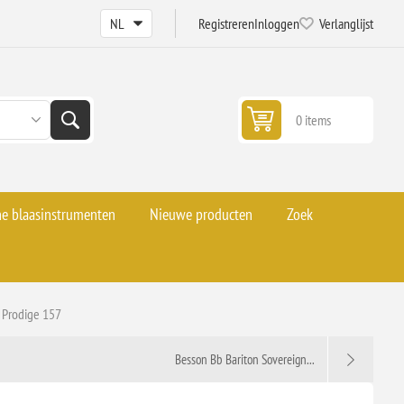
Registreren
Inloggen
Verlanglijst
0 items
he blaasinstrumenten
Nieuwe producten
Zoek
 Prodige 157
Besson Bb Bariton Sovereign...