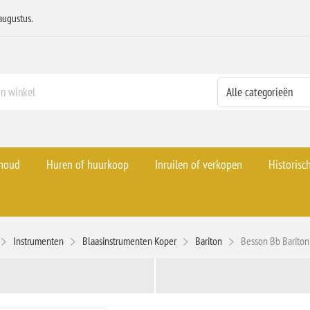
augustus.
rhoud
Huren of huurkoop
Inruilen of verkopen
Historisc
Instrumenten
Blaasinstrumenten Koper
Bariton
Besson Bb Bariton