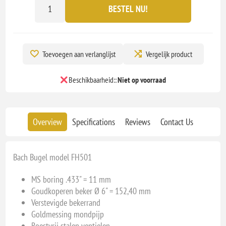
BESTEL NU!
Toevoegen aan verlanglijst
Vergelijk product
Beschikbaarheid::
Niet op voorraad
Overview
Specifications
Reviews
Contact Us
Bach Bugel model FH501
MS boring .433" = 11 mm
Goudkoperen beker Ø 6" = 152,40 mm
Verstevigde bekerrand
Goldmessing mondpijp
Roestvrij stalen ventielen