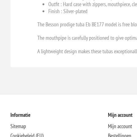
Outfit :
Hard case with zippers, mouthpiece, cle
Finish : S
ilver-plated
The Besson prodige tuba Eb BE177 model is free blo
The mouthpipe is carefully positioned to give optima
A lightweight design makes these tubas exceptionally
Informatie
Mijn account
Sitemap
Mijn account
Cookiebeleid (EU)
Bestellingen