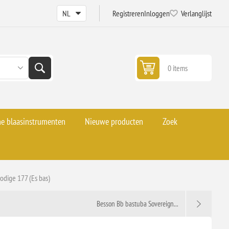
Registreren
Inloggen
Verlanglijst
0 items
he blaasinstrumenten
Nieuwe producten
Zoek
odige 177 (Es bas)
Besson Bb bastuba Sovereign...