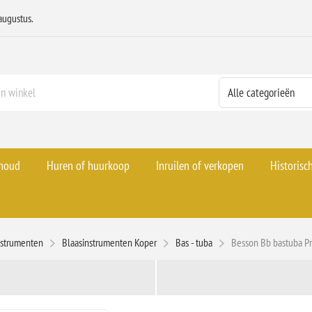
augustus.
rhoud
Huren of huurkoop
Inruilen of verkopen
Historisc
nstrumenten
Blaasinstrumenten Koper
Bas - tuba
Besson Bb bastuba Pr