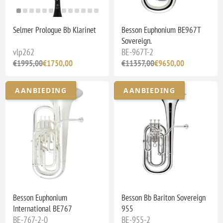
Selmer Prologue Bb Klarinet
Besson Euphonium BE967T
Sovereign.
vlp262
BE-967T-2
€1995,00
€1750,00
€11357,00
€9650,00
AANBIEDING
AANBIEDING
Besson Euphonium
Besson Bb Bariton Sovereign
International BE767
955
BE-767-2-0
BE-955-2