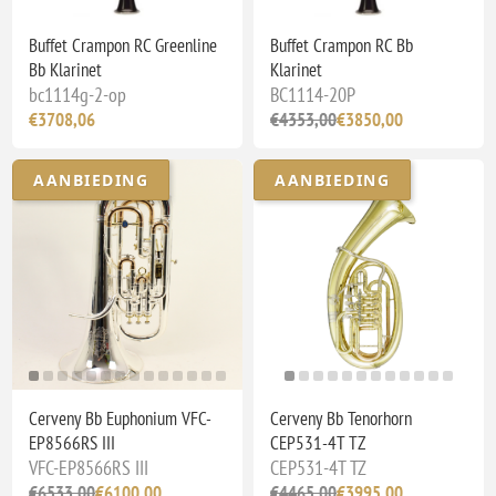
Buffet Crampon RC Greenline
Buffet Crampon RC Bb
Bb Klarinet
Klarinet
bc1114g-2-op
BC1114-20P
€3708,06
€4353,00
€3850,00
AANBIEDING
AANBIEDING
Cerveny Bb Euphonium VFC-
Cerveny Bb Tenorhorn
EP8566RS III
CEP531-4T TZ
VFC-EP8566RS III
CEP531-4T TZ
€6533,00
€6100,00
€4465,00
€3995,00