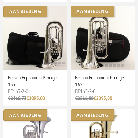
AANBIEDING
AANBIEDING
Besson Euphonium Prodige
Besson Euphonium Prodige
163
165
BE163-2-0
BE165-2-0
€2466,73
€2095,00
€2516,00
€2095,00
AANBIEDING
AANBIEDING