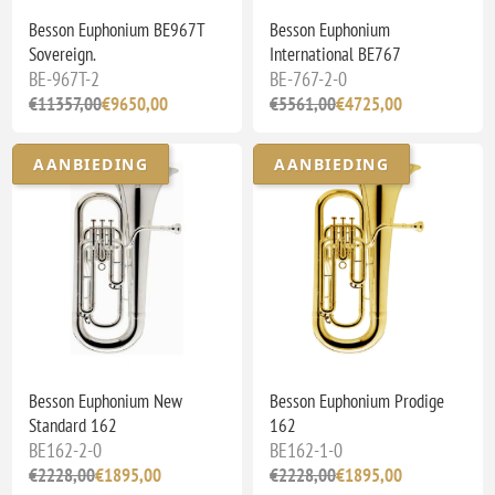
Besson Euphonium BE967T
Besson Euphonium
Sovereign.
International BE767
BE-967T-2
BE-767-2-0
€11357,00
€9650,00
€5561,00
€4725,00
AANBIEDING
AANBIEDING
Besson Euphonium New
Besson Euphonium Prodige
Standard 162
162
BE162-2-0
BE162-1-0
€2228,00
€1895,00
€2228,00
€1895,00