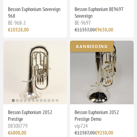
Besson Euphonium Sovereign
Besson Euphonium BE969T
968
Sovereign
BE-968-2
BE-969T
€10328,00
€11357,00
€9650,00
AANBIEDING
Besson Euphonium 2052
Besson Euphonium 2052
Prestige
Prestige Demo
08300779
vlp724
€6800,00
€12387,00
€9250,00