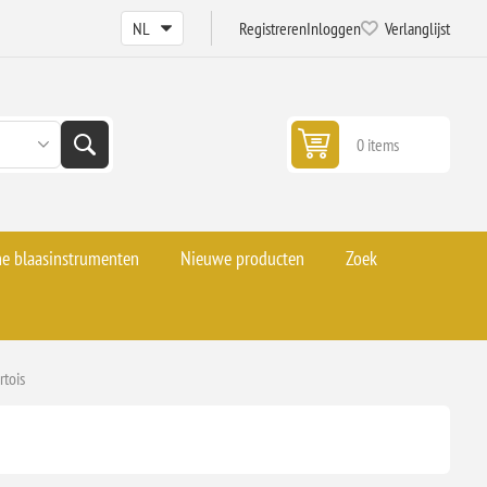
Registreren
Inloggen
Verlanglijst
0 items
he blaasinstrumenten
Nieuwe producten
Zoek
rtois