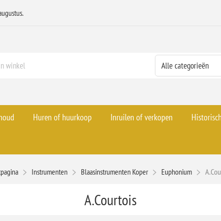
augustus.
rhoud
Huren of huurkoop
Inruilen of verkopen
Historisc
tpagina
Instrumenten
Blaasinstrumenten Koper
Euphonium
A.Cou
A.Courtois