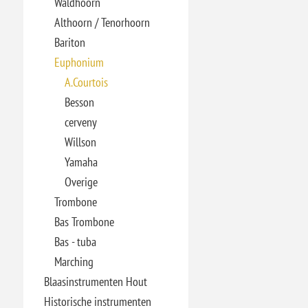
Waldhoorn
Althoorn / Tenorhoorn
Bariton
Euphonium
A.Courtois
Besson
cerveny
Willson
Yamaha
Overige
Trombone
Bas Trombone
Bas - tuba
Marching
Blaasinstrumenten Hout
Historische instrumenten