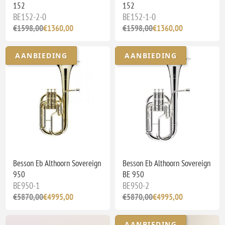
152
152
BE152-2-0
BE152-1-0
€1598,00
€1360,00
€1598,00
€1360,00
AANBIEDING
AANBIEDING
Besson Eb Althoorn Sovereign
Besson Eb Althoorn Sovereign
950
BE 950
BE950-1
BE950-2
€5870,00
€4995,00
€5870,00
€4995,00
AANBIEDING