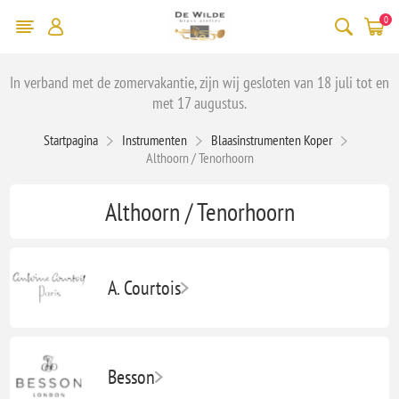
0
In verband met de zomervakantie, zijn wij gesloten van 18 juli tot en
met 17 augustus.
Startpagina
Instrumenten
Blaasinstrumenten Koper
Althoorn / Tenorhoorn
Althoorn / Tenorhoorn
A. Courtois
Besson