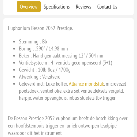
Overview
Specifications
Reviews
Contact Us
Euphonium Besson 2052 Prestige.
Stemming :
Bb
Boring :
.590" / 14,98 mm
Beker :
Hand gemaakt messing 12" / 304 mm
Ventielsysteem :
4 ventiels gecompenseerd (3+1)
Gewicht :
10lb 8oz / 4700g
Afwerking : Verzilverd
Geleverd incl: Luxe koffer,
Alliance mondstuk
, microvezel
poetsdoek, ventiel olie, extra set ventieldeksels verguld,
harpje, water opvangbuis, inbus sluetels tbv trigger
De Besson Prestige 2052 euphonium heeft de beschikking over
een hoofdstembuis trigger en uniek ontworpen leadpipe
waardoor dit het instrument