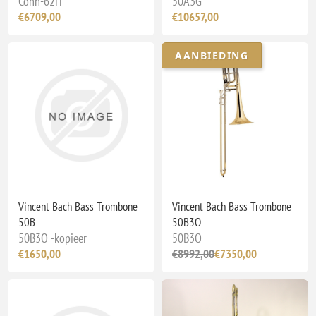
Conn-62H
50A3G
€6709,00
€10657,00
AANBIEDING
Vincent Bach Bass Trombone
Vincent Bach Bass Trombone
50B
50B3O
50B3O -kopieer
50B3O
€1650,00
€8992,00
€7350,00