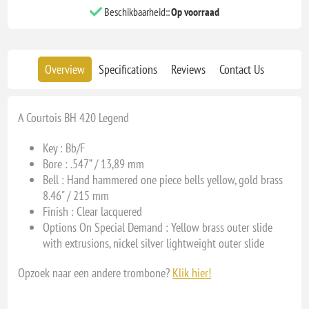
Beschikbaarheid::
Op voorraad
Overview
Specifications
Reviews
Contact Us
A Courtois BH 420 Legend
Key :
Bb/F
Bore :
.547” / 13,89 mm
Bell :
Hand hammered one piece bells yellow, gold brass
8.46" / 215 mm
Finish :
Clear lacquered
Options On Special Demand :
Yellow brass outer slide
with extrusions, nickel silver lightweight outer slide
Opzoek naar een andere trombone?
Klik hier!