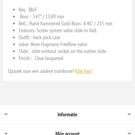
Key :
Bb/F
Bore :
.547” / 13,89 mm
Bell :
Hand hammered Gold Brass 8.46" / 215 mm
Features: Screw system valve slide to bell.
Outfit : back pack case
valve: Rene Hagmann Freeflow valve
Slide : slide without socket on the outher slide
Finish : Clear lacquered
Opzoek naar een andere trombone?
Klik hier!
Informatie
Mijn account