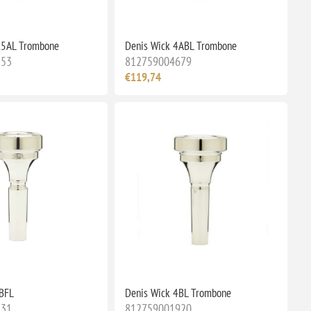
.5AL Trombone
Denis Wick 4ABL Trombone
153
812759004679
€119,74
4BFL
Denis Wick 4BL Trombone
531
812759001920