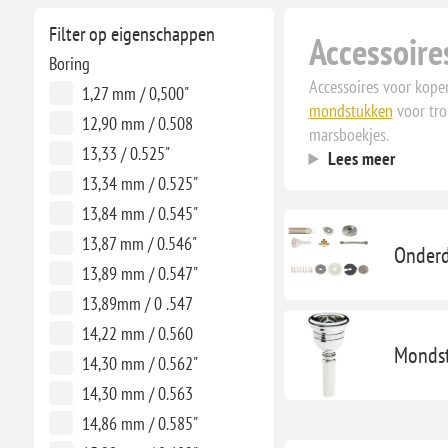
Filter op eigenschappen
Accessoire
Boring
Accessoires voor koper
1,27 mm / 0,500"
mondstukken
voor tro
12,90 mm / 0.508
marsboekjes.
13,33 / 0.525"
Lees meer
13,34 mm / 0.525"
13,84 mm / 0.545"
13,87 mm / 0.546"
Onderd
13,89 mm / 0.547"
13,89mm / 0 .547
14,22 mm / 0.560
Monds
14,30 mm / 0.562"
14,30 mm / 0.563
14,86 mm / 0.585"