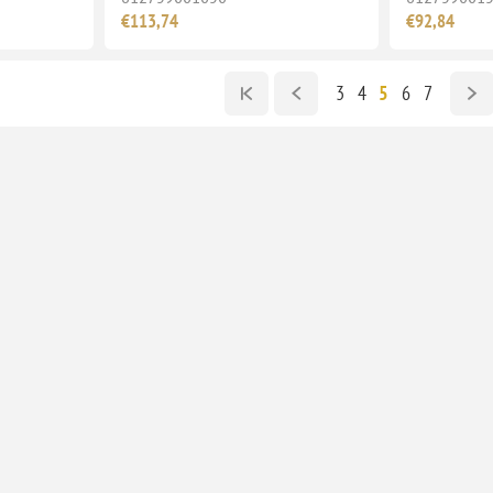
€113,74
€92,84
3
4
5
6
7