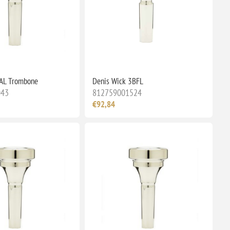
3AL Trombone
Denis Wick 3BFL
043
812759001524
€92,84