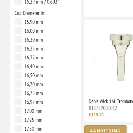
15,29 mm / 0.602"
Cup Diameter in:
15,90 mm
16,00 mm
16,20 mm
16,25 mm
16,32 mm
16,40 mm
16,50 mm
16,70 mm
16,75 mm
Denis Wick 1AL Trombon
16,92 mm
812759001012
17,00 mm
€119,41
17,25 mm
17,50 mm
AANBIEDING