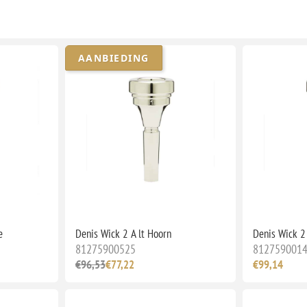
AANBIEDING
e
Denis Wick 2 A lt Hoorn
Denis Wick 2
81275900525
812759001
€96,53
€77,22
€99,14