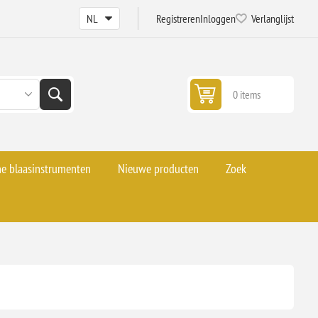
Registreren
Inloggen
Verlanglijst
0 items
he blaasinstrumenten
Nieuwe producten
Zoek