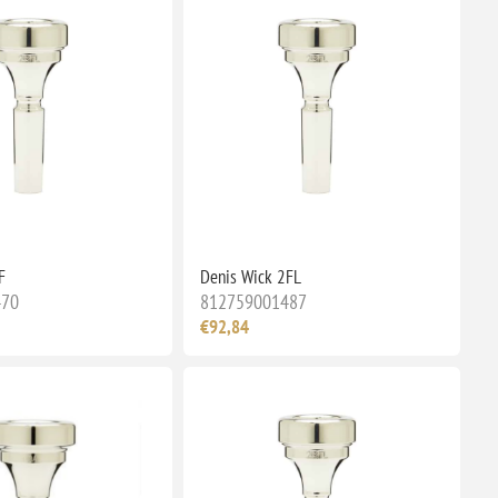
F
Denis Wick 2FL
470
812759001487
€92,84