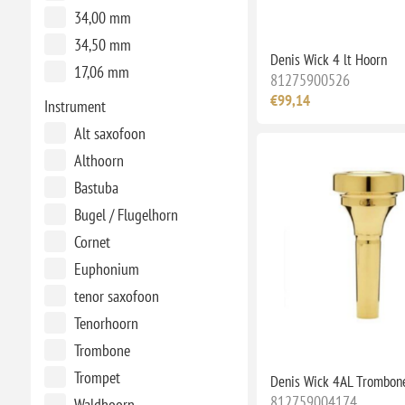
34,00 mm
34,50 mm
Denis Wick 4 lt Hoorn
17,06 mm
81275900526
€99,14
Instrument
Alt saxofoon
Althoorn
Bastuba
Bugel / Flugelhorn
Cornet
Euphonium
tenor saxofoon
Tenorhoorn
Trombone
Trompet
Denis Wick 4AL Trombon
812759004174
Waldhoorn