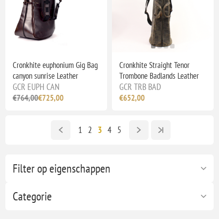
Cronkhite euphonium Gig Bag
Cronkhite Straight Tenor
canyon sunrise Leather
Trombone Badlands Leather
GCR EUPH CAN
GCR TRB BAD
€764,00
€725,00
€652,00
1
2
3
4
5
Filter op eigenschappen
Categorie