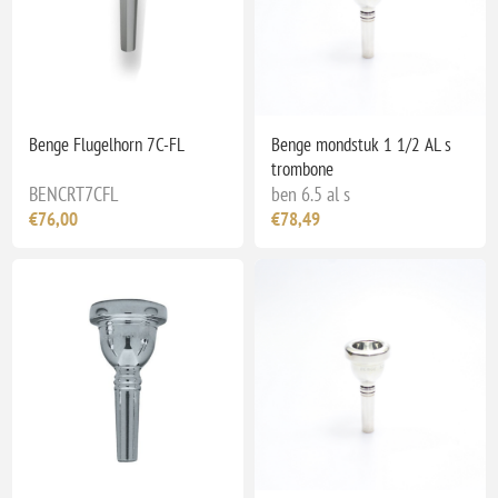
Benge Flugelhorn 7C-FL
Benge mondstuk 1 1/2 AL s
trombone
BENCRT7CFL
ben 6.5 al s
€76,00
€78,49