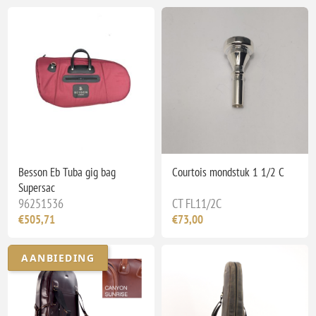
Besson Eb Tuba gig bag
Courtois mondstuk 1 1/2 C
Supersac
96251536
CT FL11/2C
€505,71
€73,00
AANBIEDING