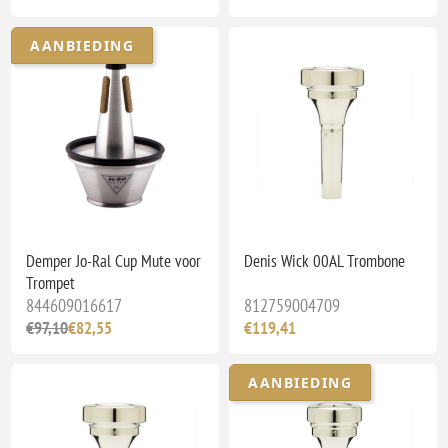
AANBIEDING
Demper Jo-Ral Cup Mute voor
Denis Wick 00AL Trombone
Trompet
844609016617
812759004709
€97,10
€82,55
€119,41
AANBIEDING