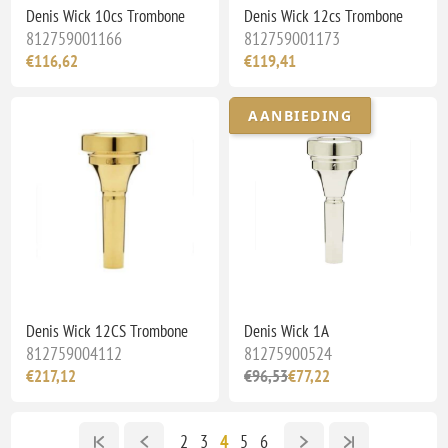
Denis Wick 10cs Trombone
Denis Wick 12cs Trombone
812759001166
812759001173
€116,62
€119,41
AANBIEDING
Denis Wick 12CS Trombone
Denis Wick 1A
812759004112
81275900524
€217,12
€96,53
€77,22
2
3
4
5
6