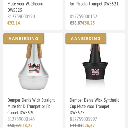
Mute voor Waldhoorn
for Piccolo Trumpet DW5521
DW5525
812759000190
812759000152
€92,14
€58,87
€38,25
AANBIEDING
AANBIEDING
Demper Denis Wick Straight
Demper Denis Wick Synthetic
Mute for D Trumpet or Eb
Cup Mute voor Trompet
Cornet DW5520
DW5575
812759000145
812759005997
€58,87
€38,25
€41,03
€26,67