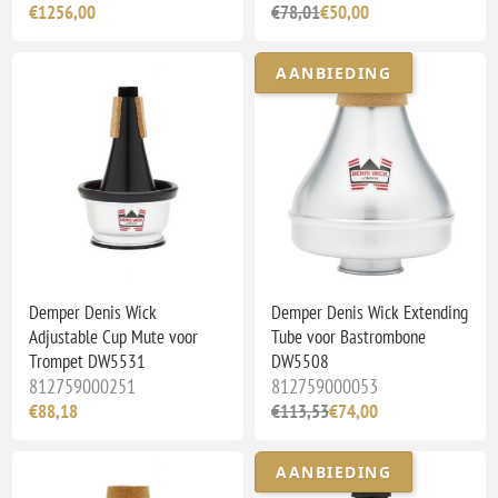
€1256,00
€78,01
€50,00
AANBIEDING
Demper Denis Wick
Demper Denis Wick Extending
Adjustable Cup Mute voor
Tube voor Bastrombone
Trompet DW5531
DW5508
812759000251
812759000053
€88,18
€113,53
€74,00
AANBIEDING