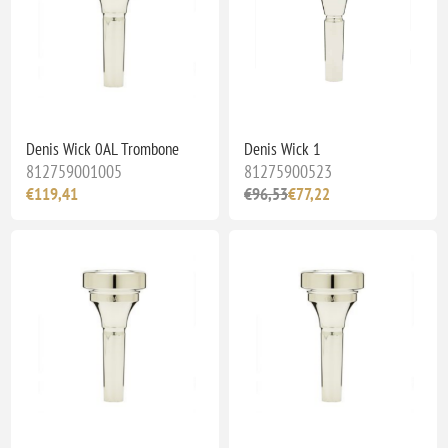
Denis Wick 0AL Trombone
Denis Wick 1
812759001005
81275900523
€119,41
€96,53
€77,22