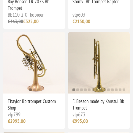
Roy Benson TR-202S Bb
Stomvi Bb Trompet Raptor
Trompet
BE110-2-0 -kopieer
vlp603
€463,00
€325,00
€2150,00
Thaylor Bb trompet Custom
F. Besson made by Kanstul Bb
Shop
Trompet
vlp799
vlp673
€2995,00
€995,00