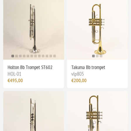
Holton Bb Trompet ST602
Takuma Bb trompet
HOL-01
vlp805
€495,00
€200,00