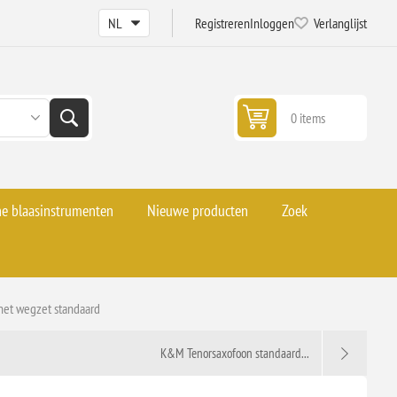
Registreren
Inloggen
Verlanglijst
0 items
he blaasinstrumenten
Nieuwe producten
Zoek
et wegzet standaard
K&M Tenorsaxofoon standaard...