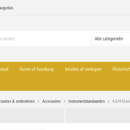
augustus.
rhoud
Huren of huurkoop
Inruilen of verkopen
Historisc
ssoires & onderdelen
Accessoires
Instrumentstandaarden
K&M Klarin