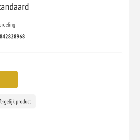
tandaard
ordeling
842828968
ergelijk product