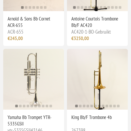
Arnold & Sons Bb Cornet
Antoine Courtois Trombone
ACR-655
Bb/F AC420
ACR-655
AC420-1-BO-Gebruikt
€245,00
€3250,00
Yamaha Bb Trompet YTR-
King Bb/F Trombone 4b
5335GSII
ytr-5335GSII43146
267398