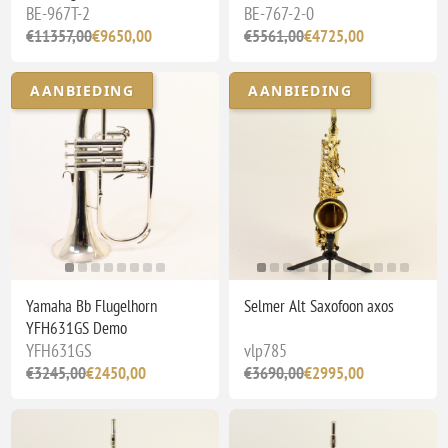
BE-967T-2
BE-767-2-0
€11357,00
€9650,00
€5561,00
€4725,00
AANBIEDING
AANBIEDING
Yamaha Bb Flugelhorn
Selmer Alt Saxofoon axos
YFH631GS Demo
YFH631GS
vlp785
€3245,00
€2450,00
€3690,00
€2995,00