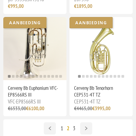
€995,00
€1895,00
AANBIEDING
AANBIEDING
Cerveny Bb Euphonium VFC-
Cerveny Bb Tenorhorn
EP8566RS III
CEP531-4T TZ
VFC-EP8566RS III
CEP531-4T TZ
€6533,00
€6100,00
€4465,00
€3995,00
1
2
3