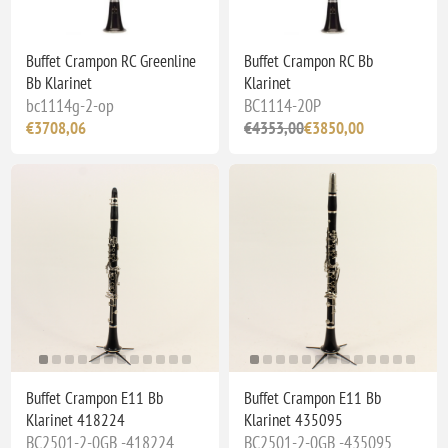
Buffet Crampon RC Greenline
Buffet Crampon RC Bb
Bb Klarinet
Klarinet
bc1114g-2-op
BC1114-20P
€3708,06
€4353,00
€3850,00
Buffet Crampon E11 Bb
Buffet Crampon E11 Bb
Klarinet 418224
Klarinet 435095
BC2501-2-0GB -418224
BC2501-2-0GB -435095