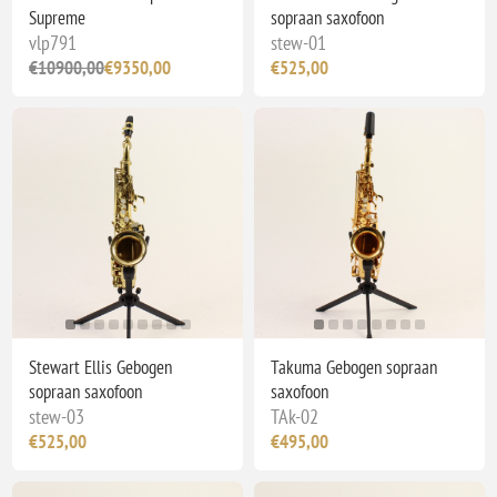
Supreme
sopraan saxofoon
vlp791
stew-01
€10900,00
€9350,00
€525,00
Stewart Ellis Gebogen
Takuma Gebogen sopraan
sopraan saxofoon
saxofoon
stew-03
TAk-02
€525,00
€495,00