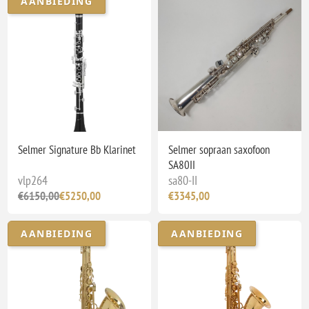
AANBIEDING
Selmer Signature Bb Klarinet
Selmer sopraan saxofoon
SA80II
vlp264
sa80-II
€6150,00
€5250,00
€3345,00
AANBIEDING
AANBIEDING