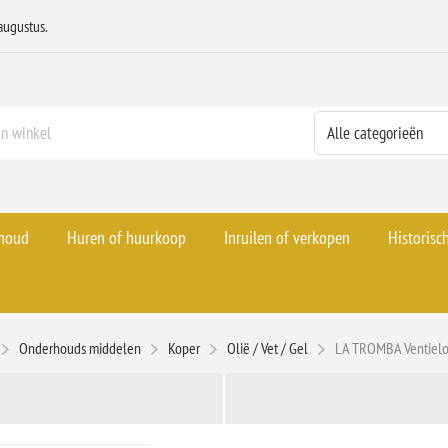
augustus.
rhoud
Huren of huurkoop
Inruilen of verkopen
Historisc
Onderhouds middelen
Koper
Olië / Vet / Gel
LA TROMBA Ventielo