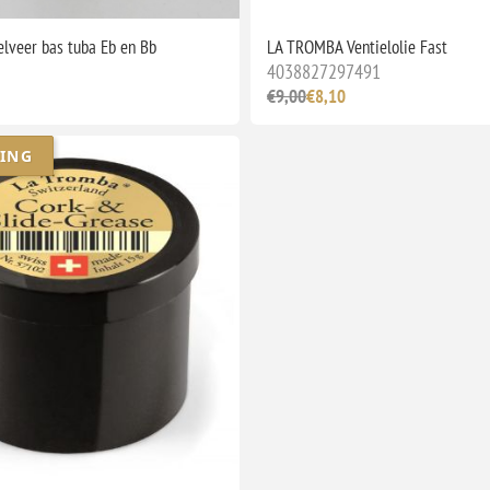
elveer bas tuba Eb en Bb
LA TROMBA Ventielolie Fast
4038827297491
€9,00
€8,10
ING