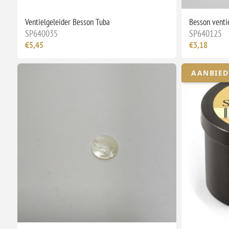
Ventielgeleider Besson Tuba
Besson venti
SP640035
SP640125
€5,45
€3,18
AANBIED