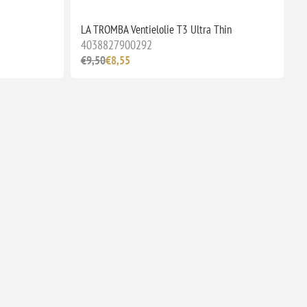
LA TROMBA Ventielolie T3 Ultra Thin
4038827900292
€9,50
€8,55