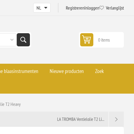
Registreren
Inloggen
Verlanglijst
0 items
he blaasinstrumenten
Nieuwe producten
Zoek
lie T2 Heavy
LA TROMBA Ventielolie T2 Li...