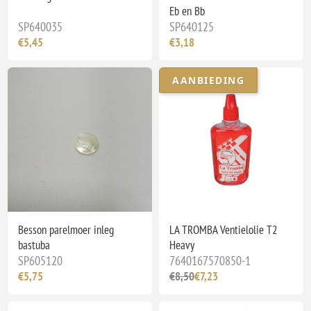
Eb en Bb
SP640035
SP640125
€5,45
€3,18
AANBIEDING
Besson parelmoer inleg
LA TROMBA Ventielolie T2
bastuba
Heavy
SP605120
7640167570850-1
€5,75
€8,50
€7,23