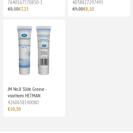
7640167570850-1
4038827297491
€8,50
€7,23
€9,00
€8,10
JM No.8 Slide Grease -
voorheen HETMAN
4260638140080
€10,50