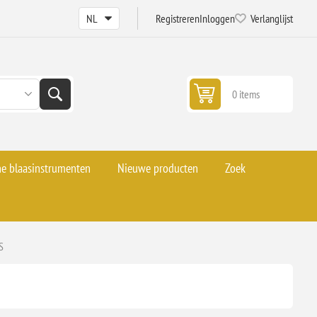
Registreren
Inloggen
Verlanglijst
0 items
he blaasinstrumenten
Nieuwe producten
Zoek
S