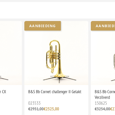
AANBIEDING
AANBIED
r CX
B&S Bb Cornet challenger II Gelakt
B&S Bb Corne
Verzilverd
023533
150625
€2951,00
€2525,00
€3254,00
€2