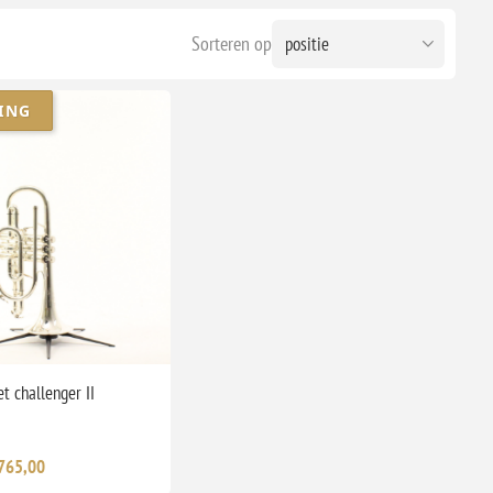
Sorteren op
ING
t challenger II
765,00