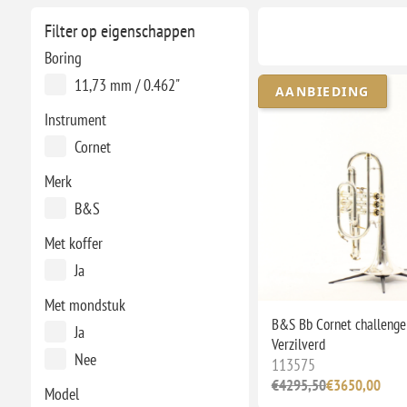
Filter op eigenschappen
Boring
11,73 mm / 0.462"
AANBIEDING
Instrument
Cornet
Merk
B&S
Met koffer
Ja
Met mondstuk
B&S Bb Cornet challenge
Ja
Verzilverd
Nee
113575
€4295,50
€3650,00
Model