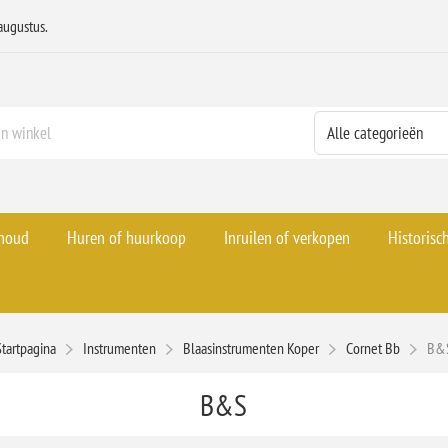
augustus.
rhoud
Huren of huurkoop
Inruilen of verkopen
Historisc
Startpagina
Instrumenten
Blaasinstrumenten Koper
Cornet Bb
B&
B&S