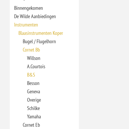
Binnengekomen
De Wilde Aanbiedingen
Instrumenten
Blaasinstrumenten Koper
Bugel / Flugelhorn
Cornet Bb
Willson
A.Courtois
B&S
Besson
Geneva
Overige
Schilke
Yamaha
Cornet Eb