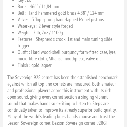
Bore :
.466" / 11,84 mm
Bell :
Hand-hammered gold brass 4.88" / 124 mm
Valves :
3 Top sprung hand-lapped Monel pistons
Waterkeys :
2 lever-style forged
Weight :
2 lb, 7oz / 1100g
Features :
Shepherd's crook, 1st and main tuning slide
trigger
Outfit :
Hard wood-shell burgundy form-fitted case, lyre,
micro-fibre cloth, Alliance mouthpiece, valve oil
Finish : gold laquer
The Sovereign 928 cornet has been the established benchmark
against which all top line cornets are measured. Both amateur
and professional players adore this instrument with its rich
open sound, giving every cornet section a singing vibrant
sound that makes bands so exciting to listen to. Steps are
continually taken to improve its already superior build quality.
Many of the world’s leading brass bands choose and trust the
Besson Sovereign cornet. Besson Sovereign cornet 928GT