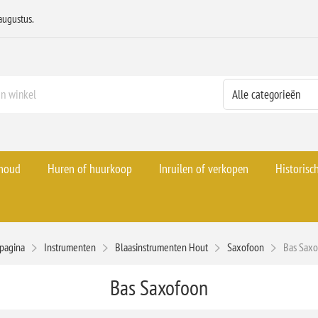
augustus.
rhoud
Huren of huurkoop
Inruilen of verkopen
Historisc
tpagina
Instrumenten
Blaasinstrumenten Hout
Saxofoon
Bas Sax
Bas Saxofoon