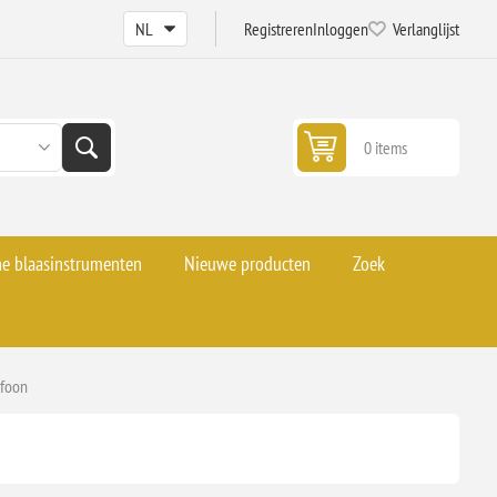
Registreren
Inloggen
Verlanglijst
0 items
he blaasinstrumenten
Nieuwe producten
Zoek
ofoon