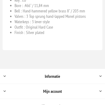
Key :
Eb
Bore :
.466" / 11,84 mm
Bell :
Hand-hammered yellow brass 8" / 203 mm
Valves :
3 Top sprung hand-lapped Monel pistons
Waterkeys : 3
lever-style
Outfit : Original
Hard Case
Finish : S
ilver plated
Informatie
Mijn account